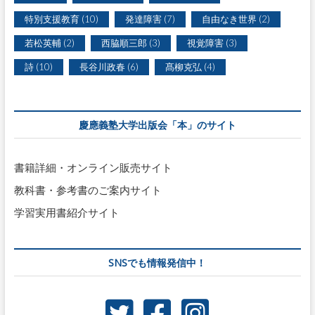
特別支援教育
(10)
発達障害
(7)
自由なき世界
(2)
若松英輔
(2)
西脇順三郎
(3)
視覚障害
(3)
詩
(10)
長谷川政春
(6)
髙柳克弘
(4)
慶應義塾大学出版会「本」のサイト
書籍詳細・オンライン販売サイト
教科書・参考書のご案内サイト
学習実用書紹介サイト
SNSでも情報発信中！