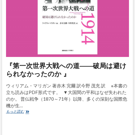
『第一次世界大戦への道――破局は避け
られなかったのか 』
ウィリアム・マリガン 著赤木 完爾 訳今野 茂充 訳 ※本書の
立ち読みはPDF形式です。 ▼大国間の平和はなぜ失われた
のか。 普仏戦争（1870～71年）以降、多くの深刻な国際危
機が生…
もっと読む
『
第
一
次
世