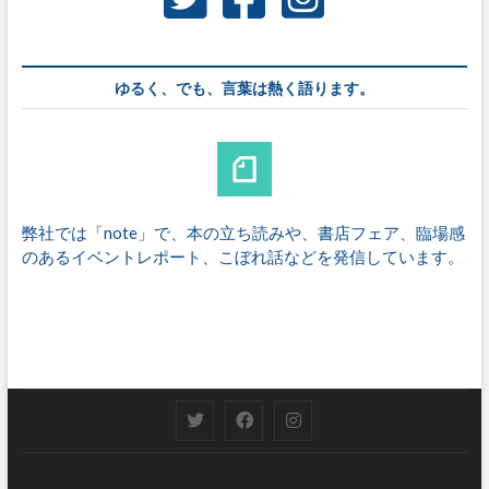
ゆるく、でも、言葉は熱く語ります。
弊社では「note」で、本の立ち読みや、書店フェア、臨場感
のあるイベントレポート、こぼれ話などを発信しています。
T
F
I
w
a
n