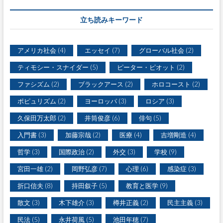
界
大
立ち読みキーワード
戦
へ
の
アメリカ社会
(4)
エッセイ
(7)
グローバル社会
(2)
道
―
ティモシー・スナイダー
(5)
ピーター・ピオット
(2)
―
破
ファシズム
(2)
ブラックアース
(2)
ホロコースト
(2)
局
は
ポピュリズム
(2)
ヨーロッパ
(3)
ロシア
(3)
避
け
久保田万太郎
(2)
井筒俊彦
(6)
俳句
(5)
ら
れ
入門書
(3)
加藤宗哉
(2)
医療
(4)
吉増剛造
(4)
な
か
哲学
(3)
国際政治
(2)
外交
(3)
学校
(9)
っ
た
宮田一雄
(2)
岡野弘彦
(7)
心理
(6)
感染症
(3)
の
か
折口信夫
(8)
持田叙子
(5)
教育と医学
(9)
』
散文
(3)
木下雄介
(3)
樽井正義
(2)
民主主義
(3)
民法
(5)
永井荷風
(5)
池田年穂
(7)