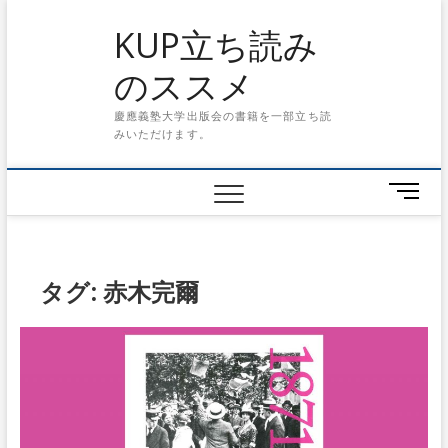
S
KUP立ち読み
k
i
のススメ
p
t
慶應義塾大学出版会の書籍を一部立ち読
o
みいただけます。
c
o
n
メ
t
ニ
e
ュ
n
ー
t
ボ
タグ: 赤木完爾
タ
ン