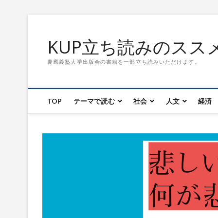
S
k
KUP立ち読みのスス
i
p
慶應義塾大学出版会の書籍を一部立ち読みいただけます。
t
o
c
o
TOP
テーマで読む
社会
人文
経済
n
t
e
n
t