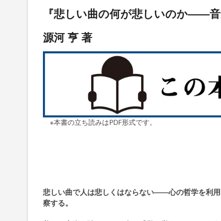
『悲しい曲の何が悲しいのか――音
源河 亨 著
※本書の立ち読みはPDF形式です。
悲しい曲で人は悲しくはならない――心の哲学を利用
察する。