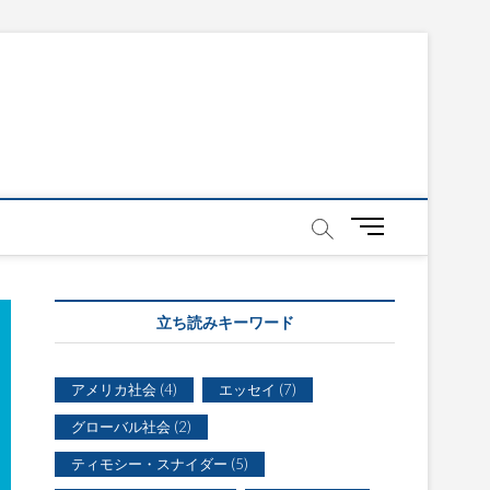
メ
ニ
ュ
ー
立ち読みキーワード
ボ
タ
ン
アメリカ社会
(4)
エッセイ
(7)
グローバル社会
(2)
ティモシー・スナイダー
(5)