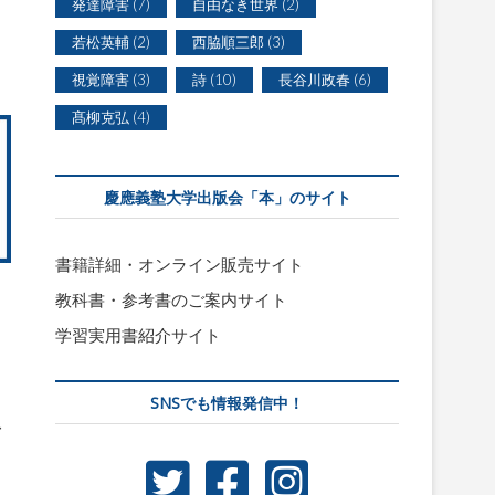
発達障害
(7)
自由なき世界
(2)
若松英輔
(2)
西脇順三郎
(3)
視覚障害
(3)
詩
(10)
長谷川政春
(6)
髙柳克弘
(4)
慶應義塾大学出版会「本」のサイト
書籍詳細・オンライン販売サイト
教科書・参考書のご案内サイト
学習実用書紹介サイト
SNSでも情報発信中！
考