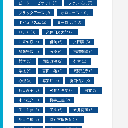
ピーター・ピオット
(2)
ファシズム
(2)
ブラックアース
(2)
ホロコースト
(2)
ポピュリズム
(2)
ヨーロッパ
(3)
ロシア
(3)
久保田万太郎
(2)
井筒俊彦
(6)
俳句
(5)
入門書
(3)
加藤宗哉
(2)
医療
(4)
吉増剛造
(4)
哲学
(3)
国際政治
(2)
外交
(3)
学校
(9)
宮田一雄
(2)
岡野弘彦
(7)
心理
(6)
感染症
(3)
折口信夫
(8)
持田叙子
(5)
教育と医学
(9)
散文
(3)
木下雄介
(3)
樽井正義
(2)
民主主義
(3)
民法
(5)
永井荷風
(5)
池田年穂
(7)
特別支援教育
(10)