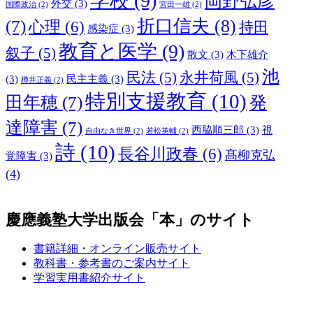
学校
(9)
岡野弘彦
外交
(3)
国際政治
(2)
宮田一雄
(2)
折口信夫
(8)
(7)
心理
(6)
持田
感染症
(3)
教育と医学
(9)
叙子
(5)
散文
(3)
木下雄介
池
民法
(5)
永井荷風
(5)
(3)
民主主義
(3)
樽井正義
(2)
特別支援教育
(10)
田年穂
(7)
発
達障害
(7)
西脇順三郎
(3)
視
自由なき世界
(2)
若松英輔
(2)
詩
(10)
長谷川政春
(6)
髙柳克弘
覚障害
(3)
(4)
慶應義塾大学出版会「本」のサイト
書籍詳細・オンライン販売サイト
教科書・参考書のご案内サイト
学習実用書紹介サイト