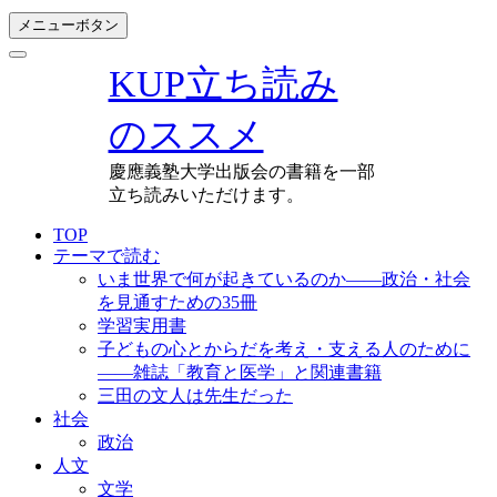
メニューボタン
KUP立ち読み
のススメ
慶應義塾大学出版会の書籍を一部
立ち読みいただけます。
TOP
テーマで読む
いま世界で何が起きているのか――政治・社会
を見通すための35冊
学習実用書
子どもの心とからだを考え・支える人のために
――雑誌「教育と医学」と関連書籍
三田の文人は先生だった
社会
政治
人文
文学