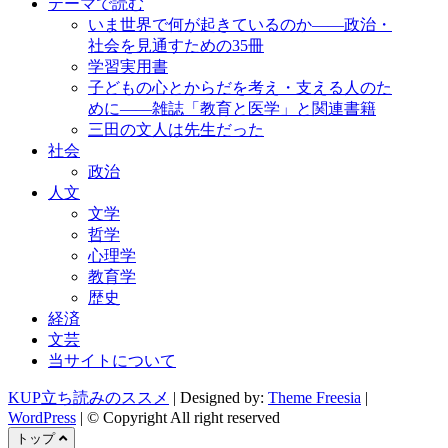
テーマで読む
いま世界で何が起きているのか――政治・
社会を見通すための35冊
学習実用書
子どもの心とからだを考え・支える人のた
めに――雑誌「教育と医学」と関連書籍
三田の文人は先生だった
社会
政治
人文
文学
哲学
心理学
教育学
歴史
経済
文芸
当サイトについて
KUP立ち読みのススメ
| Designed by:
Theme Freesia
|
WordPress
| © Copyright All right reserved
トップ