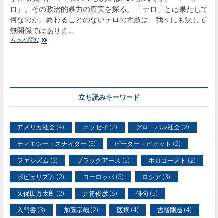
ロ」。その政治的暴力の真実を探る。 「テロ」とは果たして
何なのか。終わることのないテロの問題は、我々にも決して
無関係ではありえ…
もっと読む
『
テ
ロ
リ
ズ
ム
と
立ち読みキーワード
は
何
か
アメリカ社会
(4)
エッセイ
(7)
グローバル社会
(2)
―
―
ティモシー・スナイダー
(5)
ピーター・ピオット
(2)
〈
恐
ファシズム
(2)
ブラックアース
(2)
ホロコースト
(2)
怖
〉
ポピュリズム
(2)
ヨーロッパ
(3)
ロシア
(3)
を
読
久保田万太郎
(2)
井筒俊彦
(6)
俳句
(5)
み
解
入門書
(3)
加藤宗哉
(2)
医療
(4)
吉増剛造
(4)
く