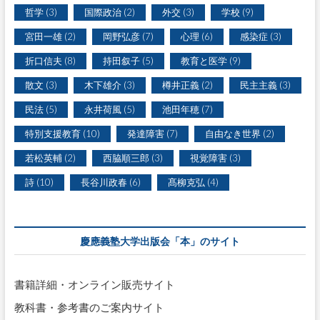
リ
哲学
(3)
国際政治
(2)
外交
(3)
学校
(9)
テ
ラ
宮田一雄
(2)
岡野弘彦
(7)
心理
(6)
感染症
(3)
シ
ー
折口信夫
(8)
持田叙子
(5)
教育と医学
(9)
』
散文
(3)
木下雄介
(3)
樽井正義
(2)
民主主義
(3)
民法
(5)
永井荷風
(5)
池田年穂
(7)
特別支援教育
(10)
発達障害
(7)
自由なき世界
(2)
若松英輔
(2)
西脇順三郎
(3)
視覚障害
(3)
詩
(10)
長谷川政春
(6)
髙柳克弘
(4)
慶應義塾大学出版会「本」のサイト
書籍詳細・オンライン販売サイト
教科書・参考書のご案内サイト