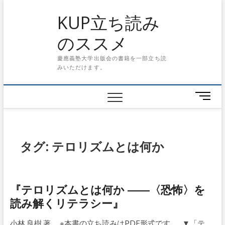
S
KUP立ち読み
k
i
のススメ
p
t
慶應義塾大学出版会の書籍を一部立ち読
o
みいただけます。
c
o
n
メ
t
ニ
e
ュ
n
ー
t
ボ
タグ: テロリズムとは何か
タ
ン
『テロリズムとは何か ――〈恐怖〉を
読み解くリテラシー』
小林 良樹 著 ※本書の立ち読みはPDF形式です。 ▼「テ